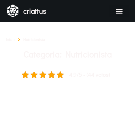
criattus
Início
Nutricionista
Categoria: Nutricionista
4.9/5 - (44 votos)
Apresentamos aqui alguns dos projetos que foram
desenvolvidos por nossa equipe, de forma dinâmica e exclusiva
para atender o objetivo dos clientes. São algumas das nossas
criações de identidades visuais e websites.