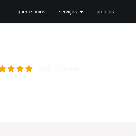
quem somos
serviços
projetos
4.9/5 - (75 votos)
 por nossa equipe, de forma dinâmica e exclusiva para atender
sites.