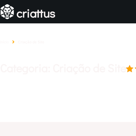
criattus
Início
Criação de Site
Categoria: Criação de Site
Apresentamos aqui alguns dos projetos que foram desenvolvidos
São algumas das nossas criações de identidades visuais e web